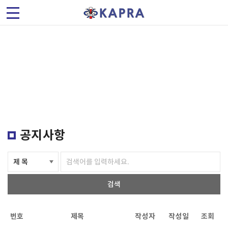
(
사
)
공지사항
한
국
가
공지사항
속
기
검색
및
플
번호
제목
작성자
작성일
조회