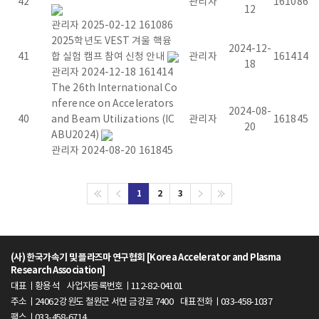
42
관리자
161086
12
m
관리자
2025-02-12
161086
2025학년도 VEST 겨울 핵융
a
2024-12-
41
합 실험 캠프 참여 신청 안내
관리자
161414
18
관리자
2024-12-18
161414
R
The 26th International Co
nference on Accelerators
e
2024-08-
40
and Beam Utilizations (IC
관리자
161845
20
ABU2024)
s
관리자
2024-08-20
161845
e
1
2
3
a
r
(사) 한국가속기 및 플라즈마 연구협회 [Korea Accelerator and Plasma
c
Research Association]
대표ㅣ황용석
사업자등록번호ㅣ112-82-04101
h
주소ㅣ24062 강원도 철원군 서면 금강로 7400
대표전화ㅣ033-458-1037
팩스ㅣ033-458-6714