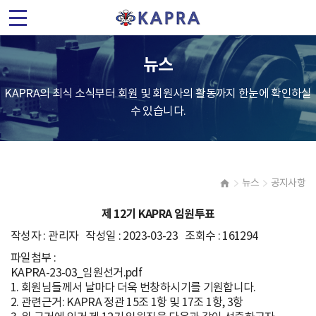
(
사
뉴스
)
KAPRA의 최식 소식부터 회원 및 회원사의 활동까지 한눈에 확인하실
한
수 있습니다.
국
가
뉴스
공지사항
속
제 12기 KAPRA 임원투표
기
작성자 : 관리자 작성일 : 2023-03-23 조회수 : 161294
및
파일첨부 :
KAPRA-23-03_임원선거.pdf
1. 회원님들께서 날마다 더욱 번창하시기를 기원합니다.
플
2. 관련근거: KAPRA 정관 15조 1항 및 17조 1항, 3항