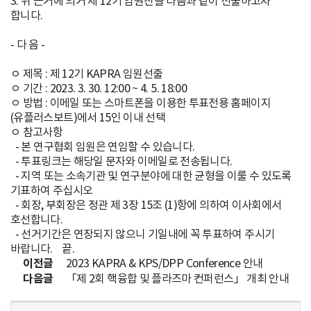
3. 위 근거에 의거 제 12기 임원진을 다음과 같이 선출하고자
라
합니다.
즈
- 다 음 -
마
ㅇ 제목 : 제 12기 KAPRA 임원선출
ㅇ 기간 : 2023. 3. 30. 12:00 ~ 4. 5. 18:00
연
ㅇ 방법 : 이메일 또는 스마트폰을 이용한 투표전용 홈페이지
(유플러스보트)에서 15인 이내 선택
구
ㅇ 참고사항
- 본 연구협회 임원은 연임할 수 있습니다.
협
- 투표링크는 해당일 문자와 이메일로 전송됩니다.
- 지역 또는 소속기관 및 연구분야에 대한 균형을 이룰 수 있도록
회
기표하여 주십시오
- 회장, 부회장은 정관 제 3장 15조 (1)항에 의하여 이사회에서
[
호선합니다.
- 선거기간은 연장되지 않으니 기일내에 꼭 투표하여 주시기
K
바랍니다. 끝.
이전글
2023 KAPRA & KPS/DPP Conference 안내
o
다음글
「제 2회 핵융합 및 플라즈마 컨퍼런스」 개최 안내