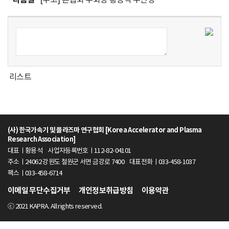
라
즈
마
연
리스트
구
협
(사) 한국가속기 및 플라즈마 연구협회 [Korea Accelerator and Plasma
회
Research Association]
대표ㅣ황용석
사업자등록번호ㅣ112-82-04101
[
주소ㅣ24062 강원도 철원군 서면 금강로 7400
대표전화ㅣ033-458-1037
팩스ㅣ033-458-6714
K
이메일 무단수집거부
개인정보취급방침
이용약관
o
ⓒ 2021 KAPRA. All rights reserved.