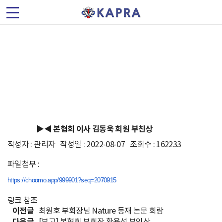
(
사
)
회원동정
한
국
가
▶◀ 본협회 이사 김동욱 회원 부친상
속
작성자 : 관리자 작성일 : 2022-08-07 조회수 : 162233
기
파일첨부 :
및
https://choomo.app/999901?seq=
2070915
링크 참조
플
이전글
최원호 부회장님 Nature 등재 논문 회람
다음글
[부고] 본협회 부회장 황용석 부인상