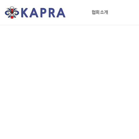
(
협회소개
사
)
한
국
가
속
기
및
플