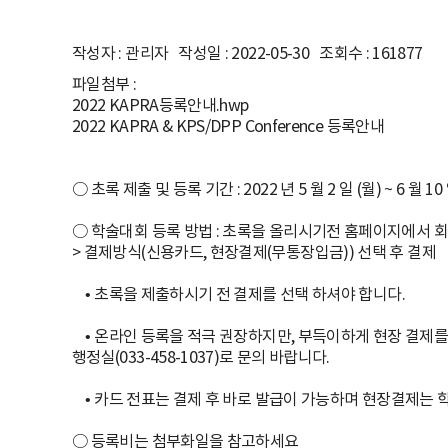
라
작성자 : 관리자 작성일 : 2022-05-30 조회수 : 161877
즈
파일첨부 :
2022 KAPRA등록안내.hwp
마
2022 KAPRA & KPS/DPP Conference 등록안내
연
○ 초록 제출 및 등록 기간 : 2022 년 5 월 2 일 (월) ~ 6 월 10
구
○ 학술대회 등록 방법 : 초록을 올리시기전 홈페이지에서 회원가입 후
협
> 결제방식(신용카드, 현장결제(무통장입금)) 선택 후 결제
회
• 초록을 제출하시기 전 결제를 선택 하셔야 합니다.
[
• 온라인 등록을 적극 권장하지만, 부득이하게 현장 결제를
행정실(033-458-1037)로 문의 바랍니다.
K
• 카드 전표는 결제 후 바로 발급이 가능하며 현장결제는 
o
○ 등록비는 첨부화일을 참고하세요