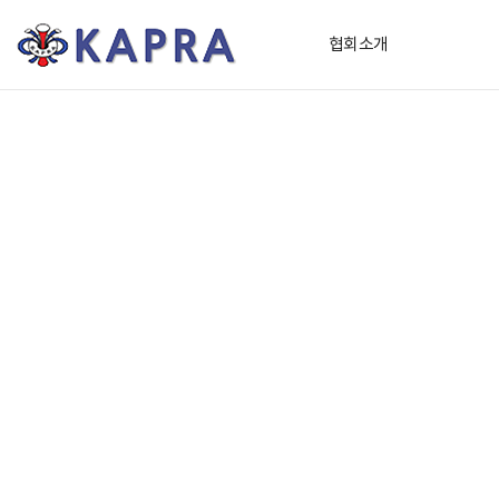
(
협회소개
사
)
한
국
가
속
기
및
플