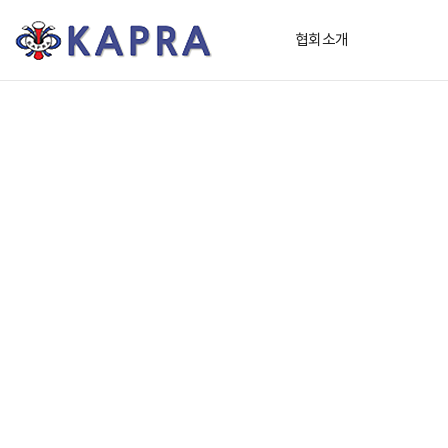
(
협회소개
사
)
한
국
가
속
기
및
플