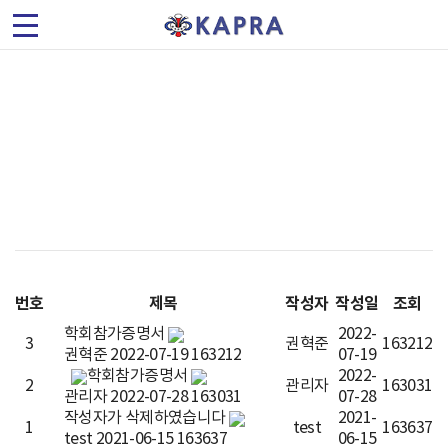
(
사
)
질의응답
한
국
가
속
번호
제목
작성자
작성일
조회
기
학회참가증명서
2022-
3
권혁준
163212
권혁준
2022-07-19
163212
07-19
및
학회참가증명서
2022-
2
관리자
163031
관리자
2022-07-28
163031
07-28
플
작성자가 삭제하였습니다
2021-
1
test
163637
test
2021-06-15
163637
06-15