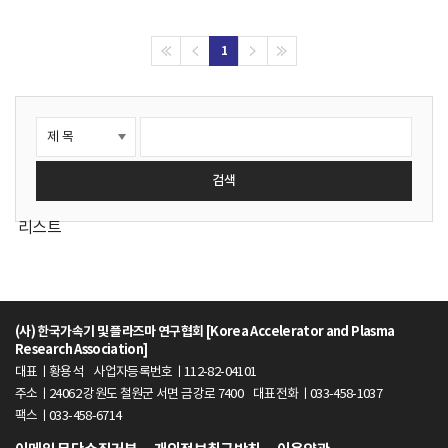
라
즈
1
마
연
구
검색
협
리스트
회
[
(사) 한국가속기 및 플라즈마 연구협회 [Korea Accelerator and Plasma
Research Association]
K
대표ㅣ황용석
사업자등록번호ㅣ112-82-04101
주소ㅣ24062 강원도 철원군 서면 금강로 7400
대표전화ㅣ033-458-1037
o
팩스ㅣ033-458-6714