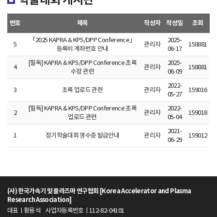
r
e
번호
제목
작성자
작성일
조회
a
「2025 KAPRA & KPS/DPP Conference」
2025-
5
관리자
158881
등록비 계좌번호 안내
06-17
A
[필독] KAPRA & KPS/DPP Conference 초록
2025-
4
관리자
158881
수정 관련
06-09
c
2022-
3
초록 업로드 관련
관리자
159016
05-27
c
[필독] KAPRA & KPS/DPP Conference 초록
2022-
2
관리자
159018
업로드 관련
05-04
e
2021-
1
정기학술대회 영수증 발급안내
관리자
159012
06-29
l
e
r
(사) 한국가속기 및 플라즈마 연구협회 [Korea Accelerator and Plasma
Research Association]
a
대표ㅣ황용석
사업자등록번호ㅣ112-82-04101