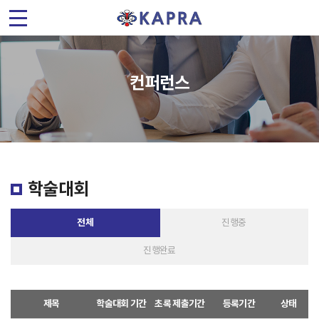
(
사
)
컨퍼런스
한
국
가
학술대회
속
전체
진행중
기
진행완료
및
플
제목
학술대회 기간
초록 제출기간
등록기간
상태